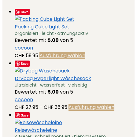
der
Save
Produktseite
gewählt
Packing Cube Light Set
werden
organisiert · leicht · atmungsaktiv
Bewertet mit
5.00
von 5
cocoon
Dieses
CHF
59.95
Ausführung wählen
Produkt
Save
weist
mehrere
Drybag Hyperlight Wäschesack
ultraleicht · wasserfest · vielseitig
Varianten
Bewertet mit
5.00
von 5
auf.
cocoon
Die
Preisspanne:
Dieses
CHF
27.95
–
CHF
36.95
Ausführung wählen
Optionen
CHF 27.95
Produkt
Save
können
bis
weist
auf
CHF 36.95
mehrere
Reisewäscheleine
der
4 Meter · schnell montiert · Klemmsystem