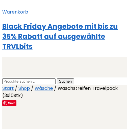
Warenkorb
Black Friday Angebote mit bis zu
35% Rabatt auf ausgewählte
TRVLbits
Suchen
Suchen
nach:
Start
/
Shop
/
Wäsche
/
Waschstreifen Travelpack
(3x10Stk)
Save