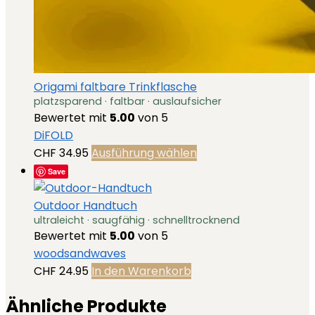
Origami faltbare Trinkflasche
platzsparend · faltbar · auslaufsicher
Bewertet mit
5.00
von 5
DiFOLD
Dieses
CHF
34.95
Ausführung wählen
Produkt
Save
weist
mehrere
Outdoor Handtuch
ultraleicht · saugfähig · schnelltrocknend
Varianten
Bewertet mit
5.00
von 5
auf.
woodsandwaves
Die
CHF
24.95
In den Warenkorb
Optionen
können
Ähnliche Produkte
auf