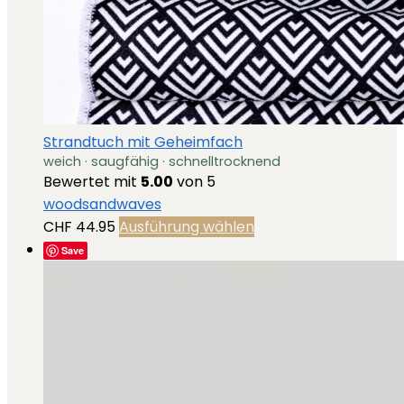
Strandtuch mit Geheimfach
weich · saugfähig · schnelltrocknend
Bewertet mit
5.00
von 5
woodsandwaves
Dieses
CHF
44.95
Ausführung wählen
Produkt
Save
weist
mehrere
Varianten
auf.
Die
Optionen