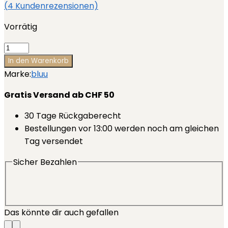
(
4
Kundenrezensionen)
Vorrätig
Waschstreifen
Travelpack
In den Warenkorb
(3x10Stk)
Marke:
bluu
Menge
Gratis Versand ab CHF 50
30 Tage Rückgaberecht
Bestellungen vor 13:00 werden noch am gleichen
Tag versendet
Sicher Bezahlen
Das könnte dir auch gefallen