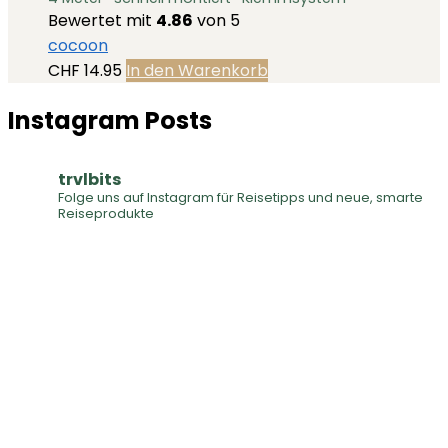
Variante
Produktseite
Bewertet mit
4.86
von 5
auf.
gewählt
cocoon
Die
werden
CHF
14.95
In den Warenkorb
Optionen
können
Instagram Posts
auf
der
Produktse
trvlbits
Folge uns auf Instagram für Reisetipps und neue, smarte
gewählt
Reiseprodukte
werden