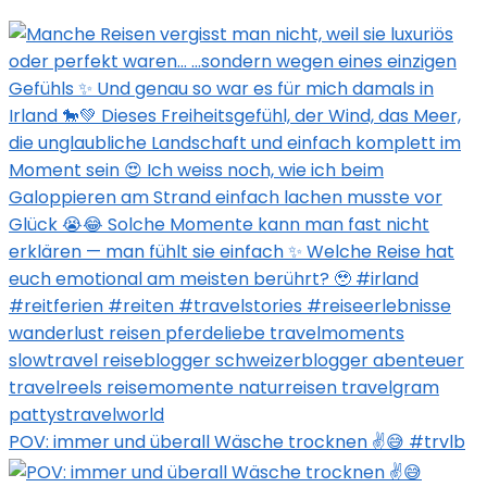
POV: immer und überall Wäsche trocknen ✌️😅 #trvlb