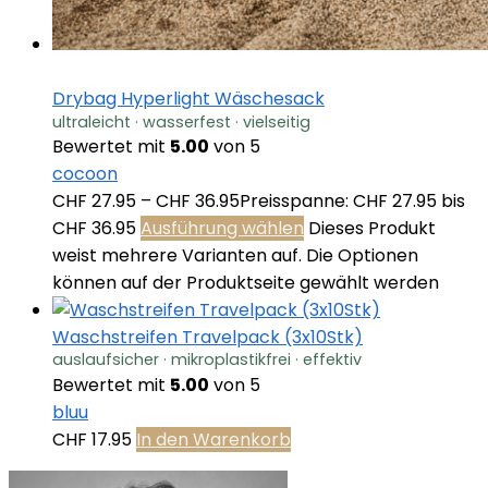
Drybag Hyperlight Wäschesack
ultraleicht · wasserfest · vielseitig
Bewertet mit
5.00
von 5
cocoon
CHF
27.95
–
CHF
36.95
Preisspanne: CHF 27.95 bis
CHF 36.95
Ausführung wählen
Dieses Produkt
weist mehrere Varianten auf. Die Optionen
können auf der Produktseite gewählt werden
Waschstreifen Travelpack (3x10Stk)
auslaufsicher · mikroplastikfrei · effektiv
Bewertet mit
5.00
von 5
bluu
CHF
17.95
In den Warenkorb